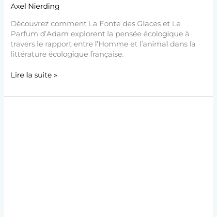
Axel Nierding
Découvrez comment La Fonte des Glaces et Le
Parfum d’Adam explorent la pensée écologique à
travers le rapport entre l’Homme et l’animal dans la
littérature écologique française.
Lire la suite »
Écologie,
Animaux
et
Animisme
dans
La
Fonte
des
glaces
et
Le