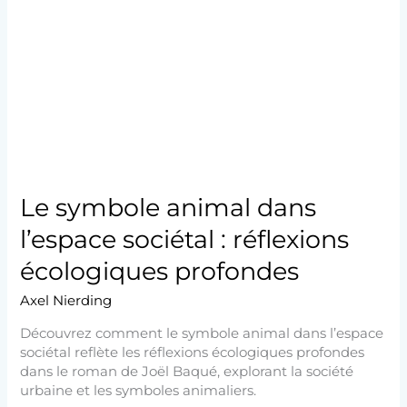
animal
dans
l’espace
sociétal
:
réflexions
écologiques
profondes
Le symbole animal dans
l’espace sociétal : réflexions
écologiques profondes
Axel Nierding
Découvrez comment le symbole animal dans l’espace
sociétal reflète les réflexions écologiques profondes
dans le roman de Joël Baqué, explorant la société
urbaine et les symboles animaliers.