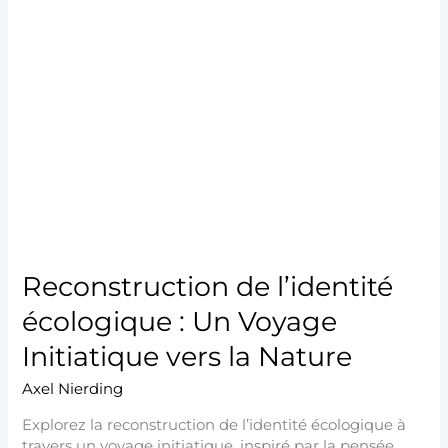
Reconstruction
de
l’identité
écologique
:
Un
Voyage
Initiatique
vers
la
Nature
Reconstruction de l’identité
écologique : Un Voyage
Initiatique vers la Nature
Axel Nierding
Explorez la reconstruction de l’identité écologique à
travers un voyage initiatique, inspiré par la pensée