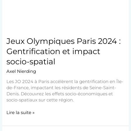
et
impact
socio-
spatial
Jeux Olympiques Paris 2024 :
Gentrification et impact
socio-spatial
Axel Nierding
Les JO 2024 à Paris accélèrent la gentrification en Île-
de-France, impactant les résidents de Seine-Saint-
Denis. Découvrez les effets socio-économiques et
socio-spatiaux sur cette région.
Lire la suite »