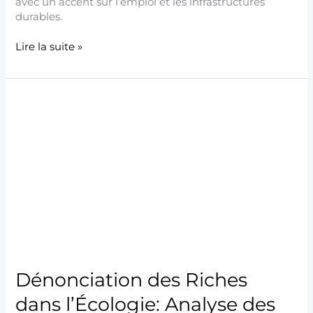
avec un accent sur l’emploi et les infrastructures
durables.
Lire la suite »
Dénonciation
des
Riches
dans
l’Écologie:
Analyse
des
Romans
Dénonciation des Riches
dans l’Écologie: Analyse des