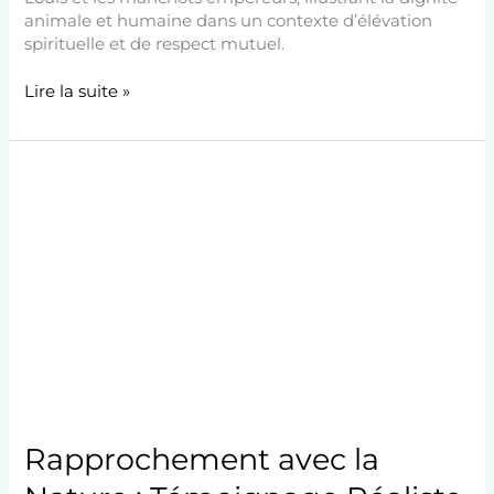
animale et humaine dans un contexte d’élévation
spirituelle et de respect mutuel.
Lire la suite »
Rapprochement
avec
la
Nature
:
Témoignage
Réaliste
dans
le
Roman
de
Joël
Rapprochement avec la
Baqué