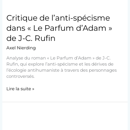
C.
Rufin
Critique de l’anti-spécisme
dans « Le Parfum d’Adam »
de J-C. Rufin
Axel Nierding
Analyse du roman « Le Parfum d’Adam » de J-C.
Rufin, qui explore l’anti-spécisme et les dérives de
l’écologie antihumaniste à travers des personnages
controversés.
Lire la suite »
Animaux
et
dignité
: