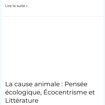
Lire la suite »
La
cause
animale
:
Pensée
écologique,
Écocentrisme
et
Littérature
La cause animale : Pensée
écologique, Écocentrisme et
Littérature