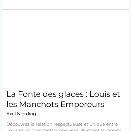
La
Fonte
des
glaces
:
Louis
et
les
Manchots
Empereurs
La Fonte des glaces : Louis et
les Manchots Empereurs
Axel Nierding
Découvrez la relation respectueuse et unique entre
Louis et les manchots empereurs, illustrant la dignité