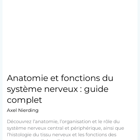
et
fonctions
du
système
nerveux
:
guide
complet
Anatomie et fonctions du
système nerveux : guide
complet
Axel Nierding
Découvrez l’anatomie, l’organisation et le rôle du
système nerveux central et périphérique, ainsi que
l’histologie du tissu nerveux et les fonctions des