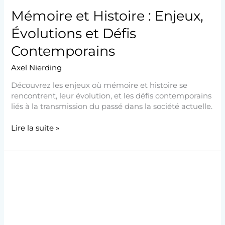
Mémoire et Histoire : Enjeux,
Évolutions et Défis
Contemporains
Axel Nierding
Découvrez les enjeux où mémoire et histoire se
rencontrent, leur évolution, et les défis contemporains
liés à la transmission du passé dans la société actuelle.
Lire la suite »
Jeux
Olympiques
Paris
2024
:
Gentrification