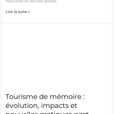
neurones et cellules gliales.
Lire la suite »
Tourisme
de
mémoire
:
évolution,
impacts
et
nouvelles
pratiques
post-
COVID
Tourisme de mémoire :
évolution, impacts et