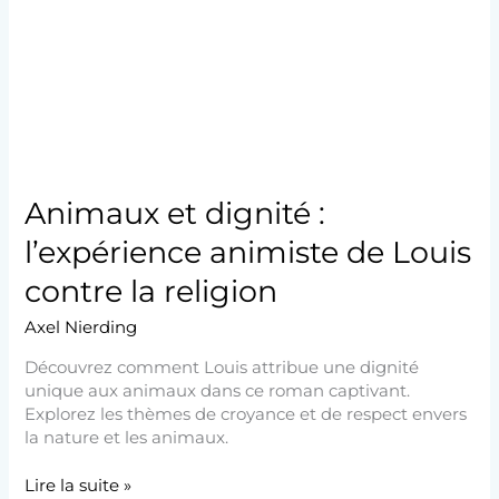
l’expérience
animiste
de
Louis
contre
la
religion
Animaux et dignité :
l’expérience animiste de Louis
contre la religion
Axel Nierding
Découvrez comment Louis attribue une dignité
unique aux animaux dans ce roman captivant.
Explorez les thèmes de croyance et de respect envers
la nature et les animaux.
Lire la suite »