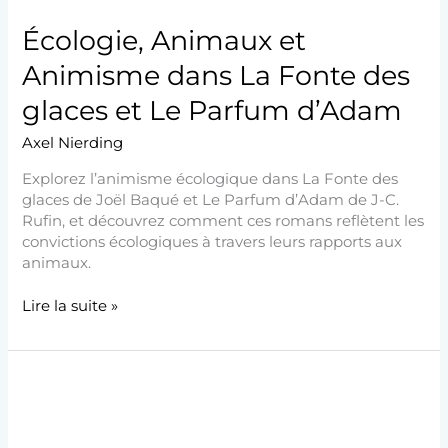
Parfum
Écologie, Animaux et
d’Adam
Animisme dans La Fonte des
glaces et Le Parfum d’Adam
Axel Nierding
Explorez l’animisme écologique dans La Fonte des
glaces de Joël Baqué et Le Parfum d’Adam de J-C.
Rufin, et découvrez comment ces romans reflètent les
convictions écologiques à travers leurs rapports aux
animaux.
Lire la suite »
Analyse
de
l’écologie
radicale