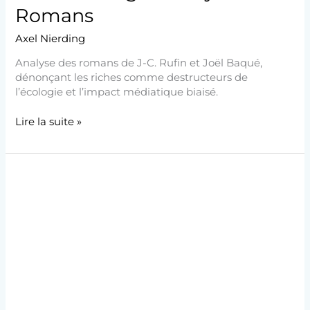
Romans
Axel Nierding
Analyse des romans de J-C. Rufin et Joël Baqué,
dénonçant les riches comme destructeurs de
l’écologie et l’impact médiatique biaisé.
Lire la suite »
Critique
de
l’anti-
spécisme
dans
« Le
Parfum
d’Adam »
de
J-