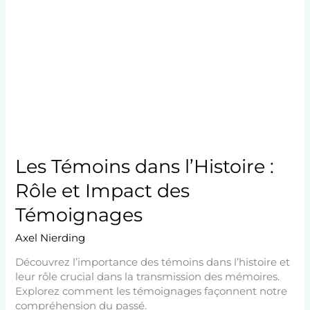
Témoins
dans
l’Histoire
:
Rôle
et
Impact
des
Témoignages
Les Témoins dans l’Histoire :
Rôle et Impact des
Témoignages
Axel Nierding
Découvrez l’importance des témoins dans l’histoire et
leur rôle crucial dans la transmission des mémoires.
Explorez comment les témoignages façonnent notre
compréhension du passé.