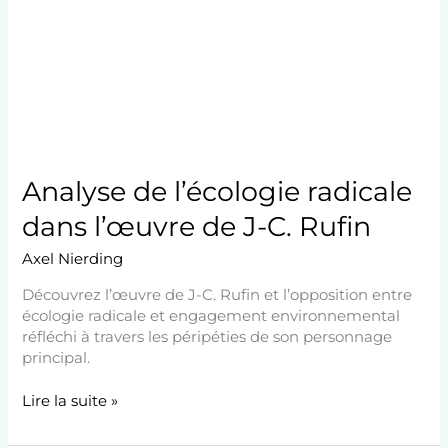
dans
l’œuvre
de
J-
C.
Rufin
Analyse de l’écologie radicale
dans l’œuvre de J-C. Rufin
Axel Nierding
Découvrez l’œuvre de J-C. Rufin et l’opposition entre
écologie radicale et engagement environnemental
réfléchi à travers les péripéties de son personnage
principal.
Lire la suite »