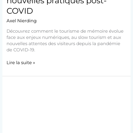
nouvelles pratiques post-
COVID
Axel Nierding
Découvrez comment le tourisme de mémoire évolue
face aux enjeux numériques, au slow tourism et aux
nouvelles attentes des visiteurs depuis la pandémie
de COVID-19.
Lire la suite »
Politiques
mémorielles
françaises
:
limites
et
mémoire
de