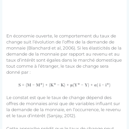
En économie ouverte, le comportement du taux de
change suit l’évolution de l’offre de la demande de
monnaie (Blanchard et al, 2006). Si les élasticités de la
demande de la monnaie par rapport au revenu et au
taux d’intérêt sont égales dans le marché domestique
tout comme à l’étranger, le taux de change sera
donné par :
∗
∗
∗
∗
𝐒 = (𝐌 − 𝐌
) + (𝐊
− 𝐊) + 𝛍(𝐘
− 𝐘) + 𝛂( 𝐢 − 𝐢
)
Le constat est que le taux de change dépend des
offres de monnaies ainsi que de variables influant sur
la demande de la monnaie, en l’occurrence, le revenu
et le taux d’intérêt (Sanjay, 2012).
Cette approche prédit que le taux de change peut