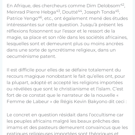
42
En Afrique, des chercheurs comme Dim Delobsom
,
43
44
45
Meinrad Pierre Hebga
, Doutté
, Joseph Tonda
,
46
Patrice Yengo
, etc., ont également mené des études
intéressantes sur cette question. Jusqu’à présent les
réflexions foisonnent sur l’essor et le ressort de la
magie, sa place et son rôle dans les sociétés africaines,
lesquelles sont et demeurent plus ou moins ancrées
dans une sorte de syncrétisme religieux, dans un
oecuménisme patent.
Il est difficile pour elles de se défaire totalement du
recours magique nonobstant le fait qu’elles ont, pour
la plupart, adopté et accepté les religions importées
ou révélées que sont le christianisme et l’islam. C’est
fort de ce constat que le narrateur de la nouvelle «
Femme de Labeur » de Régis Kevin Bakyono dit ceci :
Le concret en question résidait dans l’occultisme car
les peuples africains malgré les beaux prêches des
imams et des pasteurs demeurent convaincus que les
pratiques religieuses importées sont théoriques et