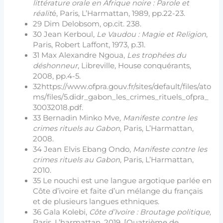
littérature orale en Afrique noire : Parole et
réalit
é, Paris, L’Harmattan, 1989, pp.22-23.
29 Dim Delobsom, op.cit. 238.
30 Jean Kerboul,
Le Vaudou : Magie et Religion
,
Paris, Robert Laffont, 1973, p.31.
31 Max Alexandre Ngoua,
Les trophées du
déshonneur
, Libreville, House conquérants,
2008, pp.4-5.
32https://www.ofpra.gouv.fr/sites/default/files/ato
ms/files/5.didr_gabon_les_crimes_rituels_ofpra_
30032018.pdf.
33 Bernadin Minko Mve
, Manifeste contre les
crimes rituels au Gabon
, Paris, L’Harmattan,
2008.
34 Jean Elvis Ebang Ondo,
Manifeste contre les
crimes rituels au Gabon
, Paris, L’Harmattan,
2010.
35 Le nouchi est une langue argotique parlée en
Côte d’ivoire et faite d’un mélange du français
et de plusieurs langues ethniques.
36 Gala Kolebi,
Côte d’Ivoire : Broutage politique,
Paris, L’harmattan, 2019, [Quatrième de