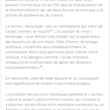
pouvoir numérique ce qui fait que la manipulation et
le fonctionnement de ces deux forces ne sont pas à la
portée du profane ou du novice.
Le terme « broutage » est un néologisme qui vient de
35
l’argot ivoirien, le nouchi
.
L’acception du mot «
broutage » que donne Gala Kolebi, sur la quatrième
de couverture de son essai,
Côte d’Ivoire : broutage
politique,
n’explicite pas conséquemment la
connotation dont nous partirons pour mener notre
analyse. Il la désigne comme « toute manière
mesquine et malhonnête de gérer les relations
36
interpersonnelles »
.
En revanche, celle de Nebi Bazare et al., nous paraît
très significative et illustre mieux notre propos :
L’utilisation de pouvoirs mystiques appelés le « zamou
» dans le jargon cybercriminel ivoirien qui consiste à
s’attacher les sacrifices d’un mystique marabout ou un
féticheur afin de solliciter la réalisation et assurer le