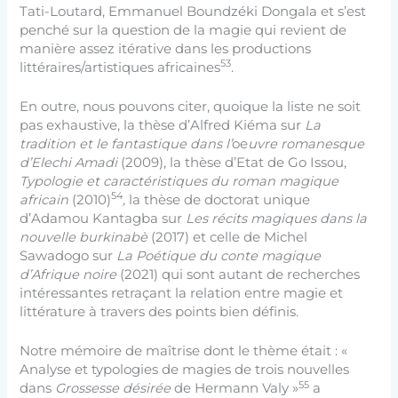
Tati-Loutard, Emmanuel Boundzéki Dongala et s’est
penché sur la question de la magie qui revient de
manière assez itérative dans les productions
53
littéraires/artistiques africaines
.
En outre, nous pouvons citer, quoique la liste ne soit
pas exhaustive, la thèse d’Alfred Kiéma sur
La
tradition et le fantastique dans l’
oe
uvre romanesque
d’Elechi Amadi
(2009), la thèse d’Etat de Go Issou,
Typologie et caractéristiques du roman magique
54
africain
(2010)
,
la thèse de doctorat unique
d’Adamou Kantagba sur
Les récits magiques dans la
nouvelle burkinabè
(2017) et celle de Michel
Sawadogo sur
La Poétique du conte magique
d’Afrique noire
(2021) qui sont autant de recherches
intéressantes retraçant la relation entre magie et
littérature à travers des points bien définis
.
Notre mémoire de maîtrise dont le thème était : «
Analyse et typologies de magies de trois nouvelles
55
dans
Grossesse désirée
de Hermann Valy »
a