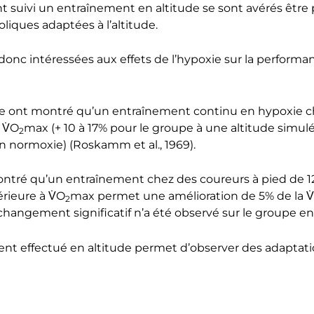
 suivi un entraînement en altitude se sont avérés être p
iques adaptées à l’altitude.
nc intéressées aux effets de l’hypoxie sur la performa
 ont montré qu’un entraînement continu en hypoxie che
 V̇O
max (+ 10 à 17% pour le groupe à une altitude sim
2
n normoxie) (Roskamm et al., 1969).
ontré qu’un entraînement chez des coureurs à pied de 1
érieure à V̇O
max permet une amélioration de 5% de la V
2
hangement significatif n’a été observé sur le groupe en 
ment effectué en altitude permet d’observer des adaptat