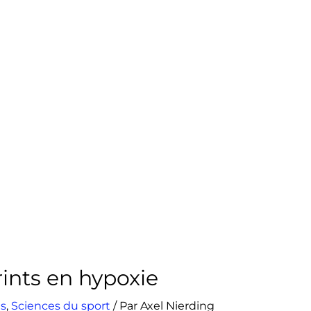
rints en hypoxie
s
,
Sciences du sport
/ Par
Axel Nierding