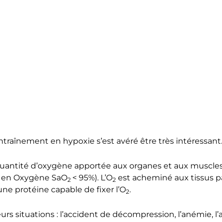
entraînement en hypoxie s’est avéré être très intéressant
quantité d’oxygène apportée aux organes et aux muscles e
le en Oxygène SaO
< 95%). L’O
est acheminé aux tissus pa
2
2
ne protéine capable de fixer l’O
.
2
urs situations : l’accident de décompression, l’anémie, l’