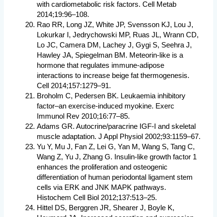
with cardiometabolic risk factors. Cell Metab
2014;19:96–108.
Rao RR, Long JZ, White JP, Svensson KJ, Lou J,
Lokurkar I, Jedrychowski MP, Ruas JL, Wrann CD,
Lo JC, Camera DM, Lachey J, Gygi S, Seehra J,
Hawley JA, Spiegelman BM. Meteorin-like is a
hormone that regulates immune-adipose
interactions to increase beige fat thermogenesis.
Cell 2014;157:1279–91.
Broholm C, Pedersen BK. Leukaemia inhibitory
factor–an exercise-induced myokine. Exerc
Immunol Rev 2010;16:77–85.
Adams GR. Autocrine/paracrine IGF-I and skeletal
muscle adaptation. J Appl Physiol 2002;93:1159–67.
Yu Y, Mu J, Fan Z, Lei G, Yan M, Wang S, Tang C,
Wang Z, Yu J, Zhang G. Insulin-like growth factor 1
enhances the proliferation and osteogenic
differentiation of human periodontal ligament stem
cells via ERK and JNK MAPK pathways.
Histochem Cell Biol 2012;137:513–25.
Hittel DS, Berggren JR, Shearer J, Boyle K,