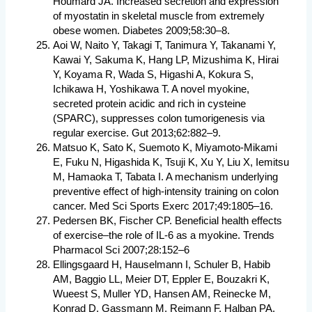
Houmard JA. Increased secretion and expression
of myostatin in skeletal muscle from extremely
obese women. Diabetes 2009;58:30–8.
Aoi W, Naito Y, Takagi T, Tanimura Y, Takanami Y,
Kawai Y, Sakuma K, Hang LP, Mizushima K, Hirai
Y, Koyama R, Wada S, Higashi A, Kokura S,
Ichikawa H, Yoshikawa T. A novel myokine,
secreted protein acidic and rich in cysteine
(SPARC), suppresses colon tumorigenesis via
regular exercise. Gut 2013;62:882–9.
Matsuo K, Sato K, Suemoto K, Miyamoto-Mikami
E, Fuku N, Higashida K, Tsuji K, Xu Y, Liu X, Iemitsu
M, Hamaoka T, Tabata I. A mechanism underlying
preventive effect of high-intensity training on colon
cancer. Med Sci Sports Exerc 2017;49:1805–16.
Pedersen BK, Fischer CP. Beneficial health effects
of exercise–the role of IL-6 as a myokine. Trends
Pharmacol Sci 2007;28:152–6
Ellingsgaard H, Hauselmann I, Schuler B, Habib
AM, Baggio LL, Meier DT, Eppler E, Bouzakri K,
Wueest S, Muller YD, Hansen AM, Reinecke M,
Konrad D, Gassmann M, Reimann F, Halban PA,