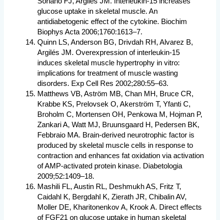
Soriano FJ, Argilés JM. Interleukin-15 increases
glucose uptake in skeletal muscle. An
antidiabetogenic effect of the cytokine. Biochim
Biophys Acta 2006;1760:1613–7.
Quinn LS, Anderson BG, Drivdah RH, Alvarez B,
Argilés JM. Overexpression of interleukin-15
induces skeletal muscle hypertrophy in vitro:
implications for treatment of muscle wasting
disorders. Exp Cell Res 2002;280:55–63.
Matthews VB, Aström MB, Chan MH, Bruce CR,
Krabbe KS, Prelovsek O, Akerström T, Yfanti C,
Broholm C, Mortensen OH, Penkowa M, Hojman P,
Zankari A, Watt MJ, Bruunsgaard H, Pedersen BK,
Febbraio MA. Brain-derived neurotrophic factor is
produced by skeletal muscle cells in response to
contraction and enhances fat oxidation via activation
of AMP-activated protein kinase. Diabetologia
2009;52:1409–18.
Mashili FL, Austin RL, Deshmukh AS, Fritz T,
Caidahl K, Bergdahl K, Zierath JR, Chibalin AV,
Moller DE, Kharitonenkov A, Krook A. Direct effects
of FGF21 on glucose uptake in human skeletal