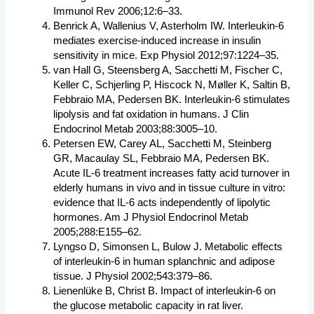
Immunol Rev 2006;12:6–33.
Benrick A, Wallenius V, Asterholm IW. Interleukin-6
mediates exercise-induced increase in insulin
sensitivity in mice. Exp Physiol 2012;97:1224–35.
van Hall G, Steensberg A, Sacchetti M, Fischer C,
Keller C, Schjerling P, Hiscock N, Møller K, Saltin B,
Febbraio MA, Pedersen BK. Interleukin-6 stimulates
lipolysis and fat oxidation in humans. J Clin
Endocrinol Metab 2003;88:3005–10.
Petersen EW, Carey AL, Sacchetti M, Steinberg
GR, Macaulay SL, Febbraio MA, Pedersen BK.
Acute IL-6 treatment increases fatty acid turnover in
elderly humans in vivo and in tissue culture in vitro:
evidence that IL-6 acts independently of lipolytic
hormones. Am J Physiol Endocrinol Metab
2005;288:E155–62.
Lyngso D, Simonsen L, Bulow J. Metabolic effects
of interleukin-6 in human splanchnic and adipose
tissue. J Physiol 2002;543:379–86.
Lienenlüke B, Christ B. Impact of interleukin-6 on
the glucose metabolic capacity in rat liver.