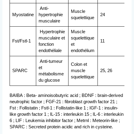
Anti-
Muscle
Myostatine
hypertrophie
24
squelettique
musculaire
Hypertrophie
Muscle
musculaire et
squelettique
Fst/Fstl-1
11
fonction
et
endothéliale
endothélium
Anti-tumeur
Colon et
et
SPARC
muscle
25, 26
métabolisme
squelettique
du glucose
BAIBA : Beta- aminoisobutyric acid ; BDNF : brain-derived
neutrophic factor ; FGF-21 : fibroblast growth factor 21 ;
Fst : Follistatin ; Fstl-1 : Follistatin-like 1 ; IGF-1 : insulin-
like growth factor 1 ; IL-15 : interleukin 15 ; IL-6 : interleukin
6 ; LIF : Leukemia inhibitor factor ; Metrnl : Meteorin-like ;
SPARC : Secreted protein acidic and rich in cysteine.