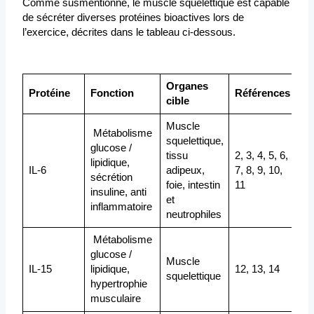
Comme susmentionné, le muscle squelettique est capable
de sécréter diverses protéines bioactives lors de
l’exercice, décrites dans le tableau ci-dessous.
Organes
Protéine
Fonction
Références
cible
Muscle
Métabolisme
squelettique,
glucose /
tissu
2, 3, 4, 5, 6,
lipidique,
IL-6
adipeux,
7, 8, 9, 10,
sécrétion
foie, intestin
11
insuline, anti
et
inflammatoire
neutrophiles
Métabolisme
glucose /
Muscle
IL-15
lipidique,
12, 13, 14
squelettique
hypertrophie
musculaire