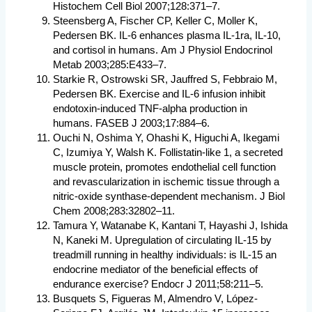
Histochem Cell Biol 2007;128:371–7.
Steensberg A, Fischer CP, Keller C, Moller K,
Pedersen BK. IL-6 enhances plasma IL-1ra, IL-10,
and cortisol in humans. Am J Physiol Endocrinol
Metab 2003;285:E433–7.
Starkie R, Ostrowski SR, Jauffred S, Febbraio M,
Pedersen BK. Exercise and IL-6 infusion inhibit
endotoxin-induced TNF-alpha production in
humans. FASEB J 2003;17:884–6.
Ouchi N, Oshima Y, Ohashi K, Higuchi A, Ikegami
C, Izumiya Y, Walsh K. Follistatin-like 1, a secreted
muscle protein, promotes endothelial cell function
and revascularization in ischemic tissue through a
nitric-oxide synthase-dependent mechanism. J Biol
Chem 2008;283:32802–11.
Tamura Y, Watanabe K, Kantani T, Hayashi J, Ishida
N, Kaneki M. Upregulation of circulating IL-15 by
treadmill running in healthy individuals: is IL-15 an
endocrine mediator of the beneficial effects of
endurance exercise? Endocr J 2011;58:211–5.
Busquets S, Figueras M, Almendro V, López-