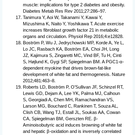
muscle: implications for type 2 diabetes and obesity.
Diabetes Metab Res Rev 2011;27:286–97.
Tanimura Y, Aoi W, Takanami Y, Kawai Y,
Mizushima K, Naito Y, Yoshikawa T. Acute exercise
increases fibroblast growth factor 21 in metabolic
organs and circulation. Physiol Rep 2016;4:e12828.
Boström P, Wu J, Jedrychowski MP, Korde A, Ye L,
Lo JC, Rasbach KA, Boström EA, Choi JH, Long
JZ, Kajimura S, Zingaretti MC, Vind BF, Tu H, Cinti
S, Højlund K, Gygi SP, Spiegelman BM. A PGC1-α-
dependent myokine that drives brown-fat-like
development of white fat and thermogenesis. Nature
2012;481:463–8.
Roberts LD, Boström P, O’Sullivan JF, Schinzel RT,
Lewis GD, Dejam A, Lee YK, Palma MJ, Calhoun
S, Georgiadi A, Chen MH, Ramachandran VS,
Larson MG, Bouchard C, Rankinen T, Souza AL,
Clish CB, Wang TJ, Estall JL, Soukas AA, Cowan
CA, Spiegelman BM, Gerszten RE. β-
Aminoisobutyric acid induces browning of white fat
and hepatic β-oxidation and is inversely correlated