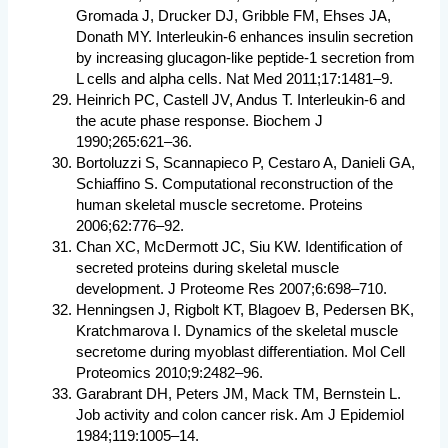
Gromada J, Drucker DJ, Gribble FM, Ehses JA,
Donath MY. Interleukin-6 enhances insulin secretion
by increasing glucagon-like peptide-1 secretion from
L cells and alpha cells. Nat Med 2011;17:1481–9.
Heinrich PC, Castell JV, Andus T. Interleukin-6 and
the acute phase response. Biochem J
1990;265:621–36.
Bortoluzzi S, Scannapieco P, Cestaro A, Danieli GA,
Schiaffino S. Computational reconstruction of the
human skeletal muscle secretome. Proteins
2006;62:776–92.
Chan XC, McDermott JC, Siu KW. Identification of
secreted proteins during skeletal muscle
development. J Proteome Res 2007;6:698–710.
Henningsen J, Rigbolt KT, Blagoev B, Pedersen BK,
Kratchmarova I. Dynamics of the skeletal muscle
secretome during myoblast differentiation. Mol Cell
Proteomics 2010;9:2482–96.
Garabrant DH, Peters JM, Mack TM, Bernstein L.
Job activity and colon cancer risk. Am J Epidemiol
1984;119:1005–14.